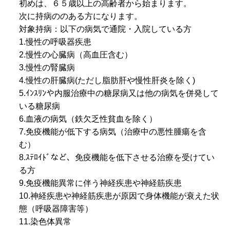
初めは、６５歳以上の高齢者から始まります。
次に持病ののある方になります。
対象持病：以下の病気で通院・入院している方
1.慢性の呼吸器疾患
2.慢性の心臓病（高血圧含む）
3.慢性の腎臓病
4.慢性の肝臓病(ただし脂肪肝や慢性肝炎を除く)
5.ｲﾝｽﾘﾝや内服治療中の糖尿病又は他の病気を併発して
いる糖尿病
6.血液の病気（鉄欠乏性貧血を除く）
7.免疫機能が低下する病気（治療中の悪性腫瘍を含
む）
8.ｽﾃﾛｲﾄﾞなど、免疫機能を低下させる治療を受けてい
る方
9.免疫機能異常に伴う神経疾患や神経筋疾患
10.神経疾患や神経筋疾患が原因で身体機能が衰えた状
態（呼吸器障害等）
11.染色体異常