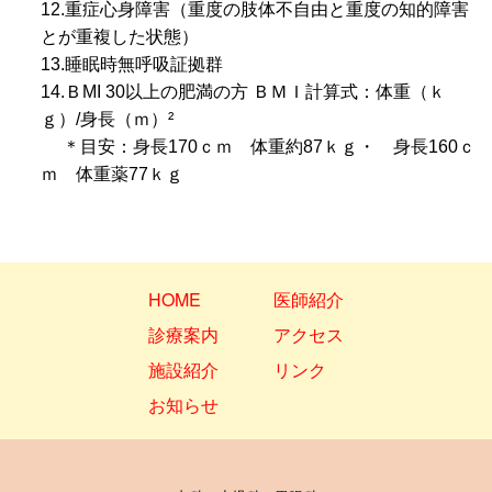
12.重症心身障害（重度の肢体不自由と重度の知的障害
とが重複した状態）
13.睡眠時無呼吸証拠群
14.ＢMI 30以上の肥満の方 ＢＭＩ計算式：体重（ｋ
ｇ）/身長（ｍ）²
＊目安：身長170ｃｍ 体重約87ｋｇ・ 身長160ｃ
ｍ 体重薬77ｋｇ
HOME
医師紹介
診療案内
アクセス
施設紹介
リンク
お知らせ