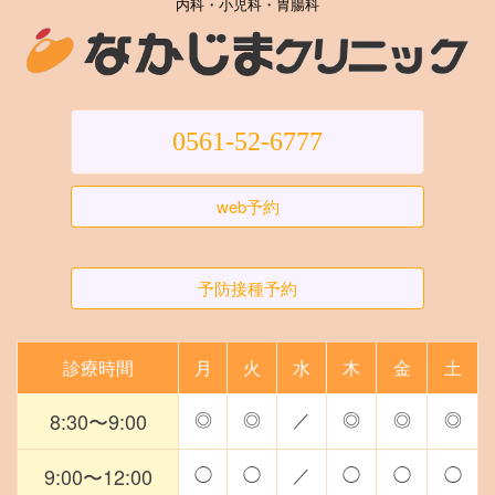
内科・小児科・胃腸科
0561-52-6777
web予約
予防接種予約
診療時間
月
火
水
木
金
土
8:30〜9:00
◎
◎
／
◎
◎
◎
9:00〜12:00
◯
◯
／
◯
◯
◯