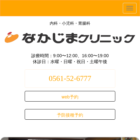
ナ
ビ
内科・小児科・胃腸科
ゲ
ー
シ
ョ
診療時間：9:00〜12:00、16:00〜19:00
休診日：水曜・日曜・祝日・土曜午後
ン
メ
0561-52-6777
ニ
ュ
web予約
ー
予防接種予約