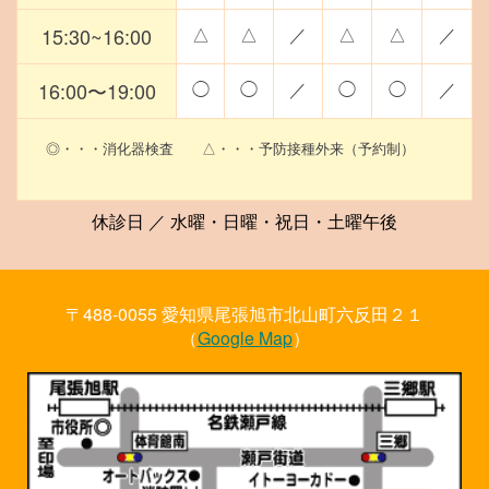
15:30~16:00
△
△
／
△
△
／
16:00〜19:00
◯
◯
／
◯
◯
／
◎・・・消化器検査 △・・・予防接種外来（予約制）
休診日 ／ 水曜・日曜・祝日・土曜午後
〒488-0055 愛知県尾張旭市北山町六反田２１
（
Google Map
）